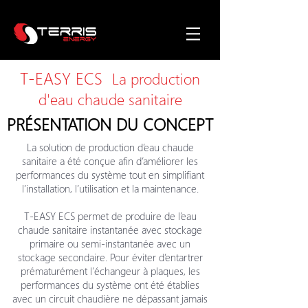
T-EASY ECS
La production
d'eau chaude sanitaire
PRÉSENTATION DU CONCEPT
La solution de production d’eau chaude
sanitaire a été conçue afin d’améliorer les
performances du système tout en simplifiant
l’installation, l’utilisation et la maintenance.
T-EASY ECS permet de produire de l’eau
chaude sanitaire instantanée avec stockage
primaire ou semi-instantanée avec un
stockage secondaire. Pour éviter d’entartrer
prématurément l’échangeur à plaques, les
performances du système ont été établies
avec un circuit chaudière ne dépassant jamais