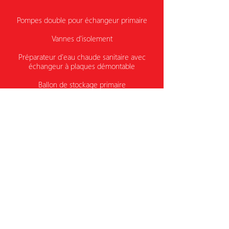
Pompes double pour échangeur primaire
Vannes d'isolement
Préparateur d'eau chaude sanitaire avec
échangeur à plaques démontable
Ballon de stockage primaire
ou secondaire
DESCRIPTIF
Puissance échangeur
125 kW, 250 kW et 400 kW (standard en
stockage primaire)
Capacité en stockage primaire
De 5 à 160 logements