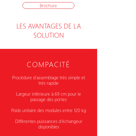
Brochure
LES AVANTAGES DE LA
SOLUTION
COMPACITÉ
Procédure d'assemblage très simple et
très rapide
Largeur inférieure à 69 cm pour le
passage des portes
Poids unitaire des modules entre
120 kg
Différentes puissances d'échangeur
disponibles