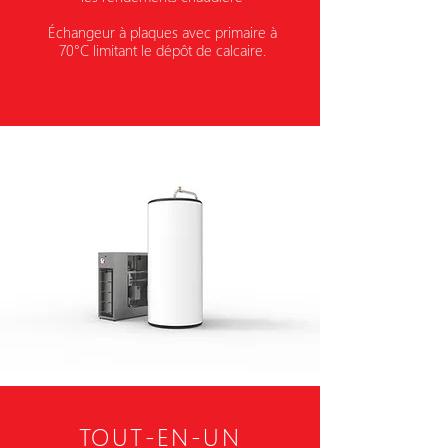
Échangeur à plaques avec
primaire à
70°C limitant le
dépôt de calcaire.
TOUT-EN-UN