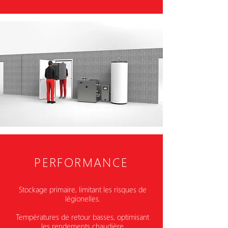
PERFORMANCE
Stockage primaire, limitant les risques de
légionelles.
Températures de retour basses, optimisant
les rendements chaudière