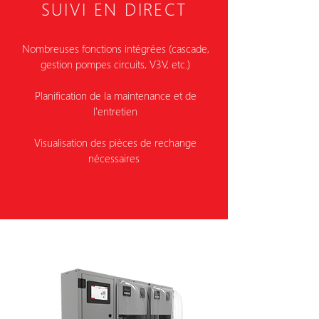
SUIVI EN DIRECT
Nombreuses fonctions intégrées (cascade,
gestion pompes circuits, V3V, etc.)
Planification de la maintenance et de
l'entretien
Visualisation des pièces de rechange
nécessaires