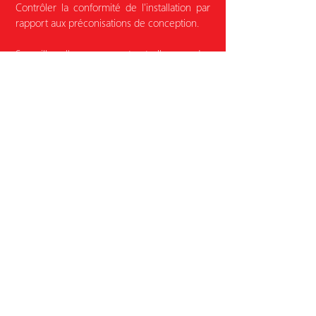
Contrôler la conformité de l'installation par
rapport aux préconisations de conception.
Surveiller l'encrassement et l'usure des
pièces afin d'assurer l'entretien préventif.
Mesurer les consommations pour prendre
des mesures d'optimisation du système tout
au long de sa vie.
Accéder à la démo
DESCRIPTIF TECHNIQUE
Régulateur
Régulateur, disjoncteurs, bornes de
raccordement, bornier sectionnable