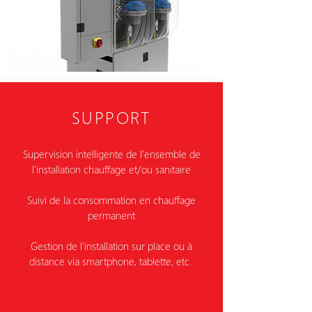
SUPPORT
Supervision intelligente de l'ensemble de
l'installation chauffage et/ou sanitaire
Suivi de la consommation en chauffage
permanent
Gestion de l'installation sur place ou à
distance via smartphone, tablette, etc.