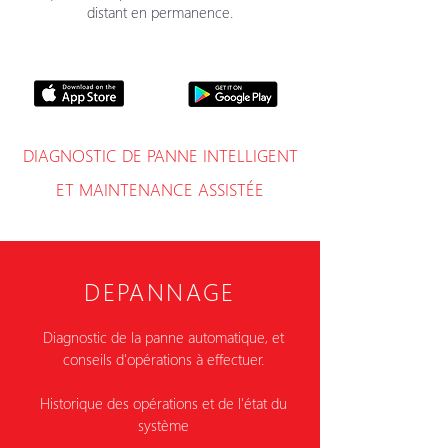
distant en permanence.
DIAGNOSTIC DE PANNE INTELLIGENT
ET MAINTENANCE ASSISTÉE
DEPANNAGE
Diagnostic de la panne automatique, et
conseils d'opérations à effectuer.
Historique des opérations et de l'état du
système